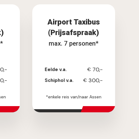
Airport Taxibus
k)
(Prijsafspraak)
n*
max. 7 personen*
0,-
70,-
Eelde v.a.
€
0,-
300,-
Schiphol v.a.
€
sen
*enkele reis van/naar Assen