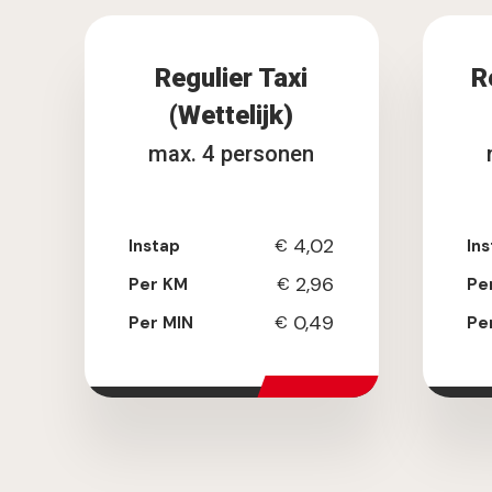
Regulier Taxi
R
(Wettelijk)
max. 4 personen
4,02
Instap
€
Ins
2,96
Per KM
€
Pe
0,49
Per MIN
€
Pe