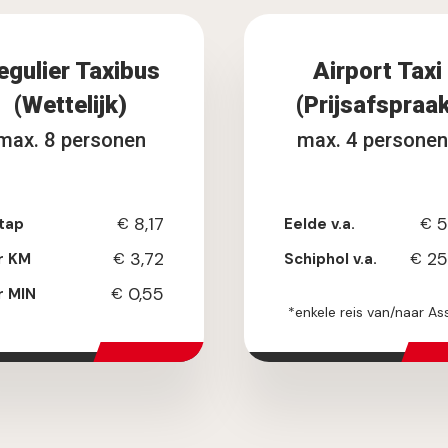
egulier Taxibus
Airport Taxi
(Wettelijk)
(Prijsafspraa
max. 8 personen
max. 4 persone
8,17
5
tap
€
Eelde v.a.
€
3,72
25
r KM
€
Schiphol v.a.
€
0,55
r MIN
€
*enkele reis van/naar As